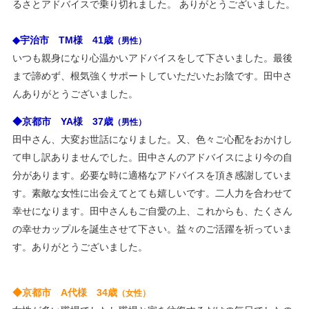
るさとアドバイスで乗り切れました。 ありがとうございました。
＞
2021/04/16 ・ブログ更新 ＜結婚できる年齢（婚姻年齢）
◆宇治市 TM様 41歳
（男性）
＞
いつも親身になり心温かいアドバイスをして下さいました。最後
2021/04/07 ・ブログ更新 ＜結婚したいと思える異性の特
まで諦めず、根気強くサポートしていただいたお陰です。田中さ
徴＞
んありがとうございました。
2021/03/30 ・ブログ更新 ＜～桜、満開～＞
2021/03/10 Twitterを開設してツィート始めました。
◆京都市 YA様 37歳
（男性）
2021/03/10 ・ブログ更新 ＜春の婚活応援・無料キャンペ
田中さん、大変お世話になりました。又、色々ご心配をおかけし
ーン＞
て申し訳ありませんでした。田中さんのアドバイスにより今の自
2021/03/10 「春の婚活応援・無料キャンペーン」を掲載し
分があります。必要な時に適格なアドバイスを頂き感謝していま
ました。
す。素敵な女性に出会えてとても嬉しいです。二人力を合わせて
2021/02/23 ・ブログ更新 ＜出会いは大切、でも要注意！
幸せになります。田中さんもご自愛の上、これからも、たくさん
＞
の幸せカップルを誕生させて下さい。益々のご活躍を祈っていま
2021/02/19 ・ブログ更新 ＜出会いは結婚への第一歩＞
す。ありがとうございました。
2020/12/26 年末年始休暇： 12/29（火）～ 1/5（火）
2020/12/10 ・ブログ更新 ＜交際、婚約そしてご成婚へ＞
◆京都市 A代様 34歳
（女性）
2020/12/10 冬の婚活応援キャンペーンを掲載しました。