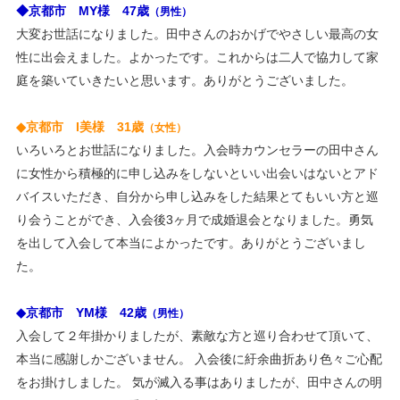
◆京都市 MY様 47歳
（男性）
すように❣
大変お世話になりました。田中さんのおかげでやさしい最高の女
2021/12/13 「冬の婚活応援・無料キャンペーン」を掲載し
性に出会えました。よかったです。これからは二人で協力して家
ました。
庭を築いていきたいと思います。ありがとうございました。
2021/11/03 ・ブログ更新 ＜ご成婚おめでとうございます
❤＞
◆京都市 I美様 31歳
（女性）
2021/09/10 「秋の婚活応援・無料キャンペーン」を掲載し
いろいろとお世話になりました。入会時カウンセラーの田中さん
ました。
に女性から積極的に申し込みをしないといい出会いはないとアド
2021/08/12 ・ブログ更新 ＜婚活は、期間を定めましょ
バイスいただき、自分から申し込みをした結果とてもいい方と巡
う！＞
り会うことができ、入会後3ヶ月で成婚退会となりました。勇気
2021/08/08 お盆休暇： 8/13（金）～ 8/15（日）
を出して入会して本当によかったです。ありがとうございまし
2021/07/21 ・ブログ更新 ＜結婚が決まりやすい人＞
た。
2021/07/15 ・ブログ更新 ＜お見合いの心得＞
2021/06/29 ・ブログ更新 ＜結婚ができないのは何故？②
◆京都市 YM様 42歳
（男性）
＞
入会して２年掛かりましたが、素敵な方と巡り合わせて頂いて、
2021/06/10 「夏の婚活応援・無料キャンペーン」を掲載し
本当に感謝しかございません。 入会後に紆余曲折あり色々ご心配
ました。
をお掛けしました。 気が滅入る事はありましたが、田中さんの明
2021/05/24 ・ブログ更新 ＜結婚ができないのは何故？①