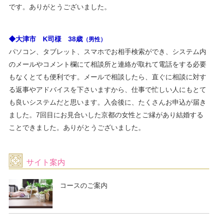
です。ありがとうございました。
2019/07/31 新しいお喜びの声が届きましたので「お客様の
声」を更新
2019/07/31 ・ブログ更新 ＜交際期間短縮婚が多い？＞
◆大津市 K司様 38歳
（男性）
2019/07/30 ・ブログ更新 ＜ご成婚おめでとうございます
パソコン、タブレット、スマホでお相手検索ができ、システム内
❤＞
のメールやコメント欄にて相談所と連絡が取れて電話をする必要
2019/07/10 ・ブログ更新 ＜ご成婚おめでとうございます
もなくとても便利です。メールで相談したら、直ぐに相談に対す
❤＞
る返事やアドバイスを下さいますから、仕事で忙しい人にもとて
2019/06/29 ・ブログ更新 ＜恋愛をして結婚です。＞
も良いシステムだと思います。入会後に、たくさんお申込が届き
2019/06/10 夏の婚活応援キャンペーンを掲載しました。
ました。7回目にお見合いした京都の女性とご縁があり結婚する
2019/05/24 ・ブログ更新 ＜ご成婚おめでとうございます
ことできました。ありがとうございました。
❤＞
2019/05/24 新しいお喜びの声が届きましたので「お客様の
声」を更新
サイト案内
2019/05/18 新しいお喜びの声が届きましたので「お客様の
声」を更新
コースのご案内
2019/05/18 ・ブログ更新 ＜結婚相手に巡り会うための秘
訣2＞