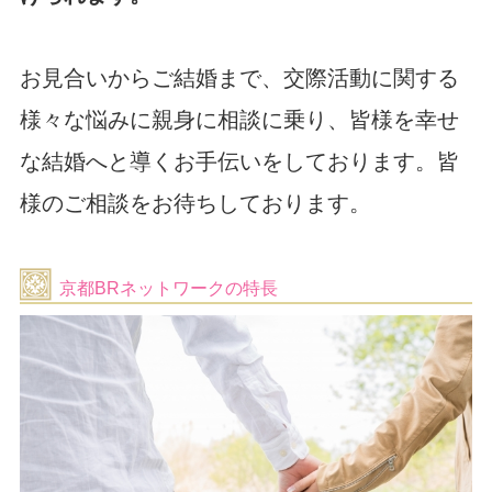
2023/09/18 ・ブログ更新 ＜◆相談所の役目とアドバイス
◆>
2023/09/15 「秋の婚活応援・無料キャンペーン」を掲載し
お見合いからご結婚まで、交際活動に関する
ました。
様々な悩みに親身に相談に乗り、皆様を幸せ
2023/08/03 お盆休暇 ＜8月11日(金・祝) ～ 8月15日(火)＞
2023/07/10 ・ブログ更新 ＜💕嬉しいご成婚💚>
な結婚へと導くお手伝いをしております。皆
2023/06/21 ・ブログ更新 ＜☔～梅雨の季節～☔>
様のご相談をお待ちしております。
2023/06/14 「夏の婚活応援・無料キャンペーン」を掲載し
ました。
2023/05/29 ・ブログ更新 ＜大切な命🍃>
京都BRネットワークの特長
2023/04/19 ・ブログ更新 ＜素敵な交際が実りますように
💕>
2023/03/27 ・ブログ更新 ＜桜🌸満開～お出会いの季節で
す💗＞
2023/03/10 「春の婚活応援・無料キャンペーン」を掲載し
ました。
2023/02/28 ・ブログ更新 ＜ご成婚おめでとうございます