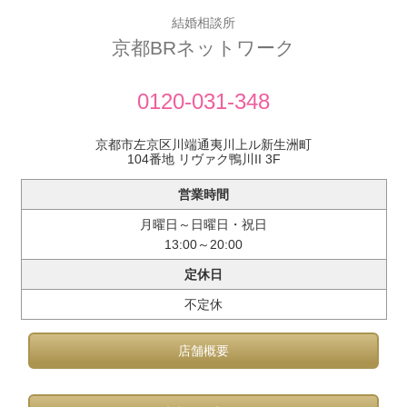
2018/08/01 夏季休暇： 8月11日（土）～ 8月15日（水）
結婚相談所
京都BRネットワーク
2018/08/01 ・ブログ更新 ＜婚活・お見合いパーティ＞
2018/08/01 パーティ情報を更新しました。
2018/07/31 ・ブログ更新 ＜婚活は京都BRネットワーク
0120-031-348
で！＞
2018/07/27 ・ブログ更新 ＜婚活に疲れたら）
京都市左京区川端通夷川上ル新生洲町
104番地 リヴァク鴨川II 3F
2018/07/23 ・ブログ更新 ＜お見合いは大切なご縁の第一
歩＞
営業時間
2018/07/10 男性無料キャンペーンを掲載しました。
月曜日～日曜日・祝日
2018/06/29 ・ブログ更新 ＜あっという間の15年＞
13:00～20:00
2018/06/27 ・ブログ更新 ＜お出会いの機会＞
定休日
2018/06/25 ・ブログ更新 ＜土日のお見合い＞
不定休
2018/06/18 ホームページをリニューアルしました。
2018/06/06 ・ブログ更新 ＜ホームページリニュアルしま
店舗概要
した＞
2018/06/05 ・新ブログ作成 ＜旧ブログから引っ越しまし
た＞