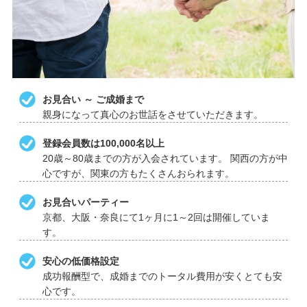
❤＞
2023/02/10 ・ブログ更新 ＜❤結婚記念日一覧❤＞
2023/01/06 ・ブログ更新 ＜メール返信が遅い人・返信し
ない人＞
2023/01/05 ・ブログ更新 ＜素敵な1年になりますように！
＞
お見合い ～ ご成婚まで
2022/12/23 年末年始休暇 ＜12月29日(木) ～ 1月4日(水)＞
親身になって真心のお世話をさせていただきます。
2022/12/23 ・ブログ更新 ＜Merry Xmas!!＞
登録会員数は100,000名以上
2022/12/21 ・ブログ更新 ＜ご成婚おめでとうございます
20歳～80歳までの方が入会されています。 関西の方が中
❤＞
心ですが、関東の方もたくさんおられます。
2022/12/14 「冬の婚活応援・無料キャンペーン」を掲載し
ました。
お見合いパーティー
京都、大阪・奈良にて1ヶ月に1～2回は開催していま
2022/12/08 ・ブログ更新 ＜外見・容姿よりもやはり中身
す。
が大事！＞
2022/09/12 「秋の婚活応援・無料キャンペーン」を掲載し
安心の低価格設定
ました。
成功報酬型で、成婚までのトータル費用が安くとても安
2022/09/02 ・ブログ更新 ＜コミュニケーション力が重要
心です。