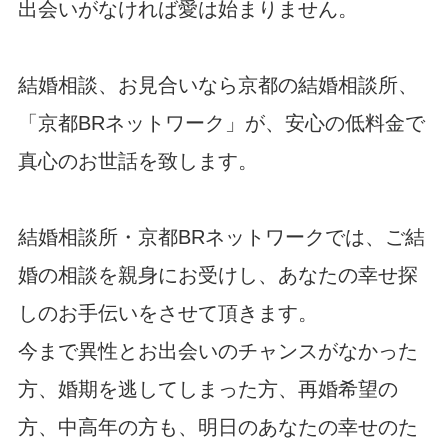
2025/06/20 ・ブログ更新 ＜マッチングアプリは要注意！
出会いがなければ愛は始まりません。
＞
2025/06/13 「夏の婚活応援・無料キャンペーン」を掲載し
結婚相談、お見合いなら京都の結婚相談所、
ました。
2025/05/12 ・ブログ更新 ＜お相手検索は条件検索なので
「京都BRネットワーク」が、安心の低料金で
自分磨きを！＞
真心のお世話を致します。
2025/04/15 ・ブログ更新 ＜積極的にお申込みしましょ
う！＞
2025/03/20 ・ブログ更新 ＜重複交際、本交際＞
結婚相談所・京都BRネットワークでは、ご結
2025/03/13 「春の婚活応援・無料キャンペーン」を掲載し
ました。
婚の相談を親身にお受けし、あなたの幸せ探
2025/02/17 ・ブログ更新 ＜仕事と婚活を両立させましょ
しのお手伝いをさせて頂きます。
う！＞
2025/01/06 謹賀新年 平和で穏やかな幸せ一杯の1年であり
今まで異性とお出会いのチャンスがなかった
ますように！
方、婚期を逃してしまった方、再婚希望の
2025/01/01 ・ブログ更新 ＜素敵な1年でありますように！
＞
方、中高年の方も、明日のあなたの幸せのた
2024/12/27 年末年始休暇 ＜12月28日(土) ～ 1月5日(日)＞