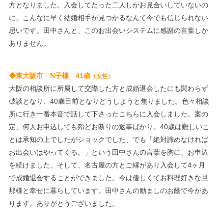
ました。
方となりました。入会してたった二人しかお見合いしていないの
引き続き、手洗い、マスク着用、ソーシャル
に、こんなに早く結婚相手が見つかるなんて今でも信じられない
ディスタンスを守り
思いです。田中さんと、このお出会いシステムに感謝の言葉しか
三密を避けて、第二波の感染が来ないよう皆
ありません。
で頑張りましょう！
2020/05/07 新型コロナウィルスの緊急事態宣言が5/31まで
◆東大阪市 N子様 41歳
（女性）
延長になりました。
大阪の相談所に所属して交際した方と成婚退会したにも関わらず
外出自粛、手洗い、マスク着用、ソーシャル
破談となり、40歳目前となりどうしようと焦りました。色々相談
ディスタンスを守り
所に行き一番本音で話して下さったこちらに入会しました。案の
三密を避けましょう！もう少し我慢して皆で
定、何人お申込しても殆どお断りの返事ばかり。40歳は難しいこ
乗り越えましょう！
とは承知の上でしたがショックでした、でも「絶対諦めなければ
2020/03/31 ・ブログ更新 ＜ご成婚おめでとうございます
お出会いはやってくる。」という田中さんの言葉を胸に、お申込
❤＞
を続けました。そして、名古屋の方とご縁があり入会して4ヶ月
2020/03/16 コースのご案内を更新しました。
で成婚退会することができました。今は優しくてお料理好きな旦
2020/03/15 春の婚活応援キャンペーンを掲載しました。
那様と幸せに暮らしています。田中さんの励ましのお蔭で今があ
2020/02/29 お試し検索バナーを貼りました。お気軽にお試
ります。ありがとうございました。
し検索をどうぞ。
2020/01/01 新年明けましておめでとうございます。