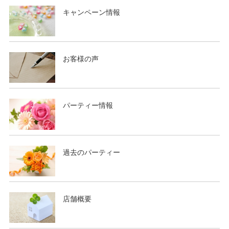
2019/05/13 ・ブログ更新 ＜ご成婚おめでとうございます
キャンペーン情報
❤＞
2019/04/18 ・ブログ更新 ＜結婚相手に巡り会うための秘
訣＞
2019/04/15 新しいお喜びの声が届きましたので「お客様の
お客様の声
声」を更新
2019/04/15 ゴールデンウイークのご案内： 4/27（土）
～ 5/6（月）
パーティー情報
2019/03/20 ・ブログ更新 ＜ご成婚おめでとうございます
❤＞
2019/03/12 パーティ情報を更新しました。
2019/03/01 春の婚活応援キャンペーンを掲載しました。
過去のパーティー
2019/01/16 パーティ情報を更新しました。
2019/01/16 ・ブログ更新 ＜婚活は、猪突猛進で！＞
2018/12/29 ・ブログ更新 ＜ご成婚おめでとうございます
店舗概要
❤＞
2018/12/23 年末年始休暇： 12/29（土）～ 1/6（日）