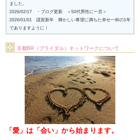
ました。
2026/02/17 ・ブログ更新 ＜50代男性に一言＞
2026/01/01 謹賀新年 輝かしい希望に満ちた幸せ一杯の1年
でありますように！
2025/12/26 年末年始休暇 ＜12月27日(土) ～ 1月4日(日)＞
2025/12/15 「冬の婚活応援・無料キャンペーン」を掲載し
京都BR（ブライダル）ネットワークについて
ました。
2025/11/15 ・ブログ更新 ＜頑張る人には、ご縁が近づい
てきます＞
2025/10/18 ・ブログ更新 ＜天高く馬肥ゆる秋 (^^♪＞
2025/09/21 ・ブログ更新 ＜涼しく素敵な季節到来 (^^♪＞
2025/09/12 「秋の婚活応援・無料キャンペーン」を掲載し
ました。
2025/08/22 ・ブログ更新 ＜お見合い・交際ができない人
＞
2025/07/18 ・ブログ更新 ＜猛暑続き、デートは涼しい所
「愛」は「会い」から始まります。
で！＞