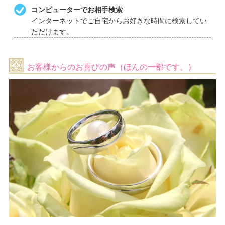
＞
コンピューターでお相手検索
2022/08/08 ・ブログ更新 ＜ご成婚おめでとうございます
インターネットでご自宅からお好きな時間に検索してい
❤＞
ただけます。
2022/08/05 お盆休暇 ＜8月11日(木・祝) ～ 8月15日(月)＞
2022/07/26 ・ブログ更新 ＜価格が安い理由＞
2022/06/13 「夏の婚活応援・無料キャンペーン」を掲載し
お客様からのお喜びの声（ほんの一部です。）
ました。
2022/05/11 Twitterで1～3日に１回、婚活に関する情報を発
信しています。
2022/04/25 ゴールデンウィーク休暇 ＜5月1日(日) ～ 5月8
日(日)＞
2022/04/01 ・ブログ更新 ＜春ですね🌸出会いと恋の季節
です (^^♪＞
2022/03/10 「春の婚活応援・無料キャンペーン」を掲載し
ました。
2022/03/01 ・ブログ更新 ＜ご成婚おめでとうございます
❤＞
2022/01/01 新年おめでとうございます。幸多き1年でありま