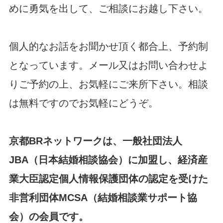
めに勇気を出して、ご相談にお越し下さい。
2024/12/26 ・ブログ更新 ＜驚くほどの積極性＞
2024/12/13 「冬の婚活応援・無料キャンペーン」を掲載し
ました。
個人的なお話をお聞かせ頂く都合上、予約制
2024/11/27 ・ブログ更新 ＜お見合いキャンセルと日程調
となっています。メール又はお問い合わせよ
整＞
2024/10/17 ・ブログ更新 ＜無料相談・面談＞
りご予約の上、お気軽にご来所下さい。相談
2024/09/22 ・ブログ更新 ＜やっと涼しくなりました～
は無料ですのでお気軽にどうぞ。
(^^♪＞
2024/09/13 「秋の婚活応援・無料キャンペーン」を掲載し
ました。
京都BRネットワークは、一般社団法人
2024/08/24 ・ブログ更新 ＜☀☀連日、酷暑
～😢😢
＞
2024/08/09 お盆休暇： 8/10（土）～ 8/15（木）
JBA（日本結婚相談協会）に加盟し、経済産
2024/07/30 ・ブログ更新 ＜☀☀猛暑・酷暑の夏☀☀＞
業大臣認定個人情報保護団体の認定を受けた
2024/06/25 ・ブログ更新 ＜マッチングアプリは要注意！
＞
非営利団体MCSA（結婚相談業サポート協
2024/06/13 「夏の婚活応援・無料キャンペーン」を掲載し
会）の会員です。
ました。