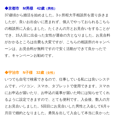
皆様にとりまして、素敵な1年でありますよう
◆京都市 M男様 42歳
（男性）
に！
37歳頃から婚活を始めました。3ヶ所程大手相談所を渡り歩きま
2019/12/23 年末年始休暇： 12/28（土）～ 1/5（日）
したが、良いお出会いに恵まれず、個人でやっておられるこちら
2019/12/12 ・ブログ更新 ＜ご成婚おめでとうございます
の相談所に入会しました。たくさんの方とお見合いをすることが
❤＞
でき、15人目に出会った女性が運命の方となりました。お見合料
2019/12/10 ・ブログ更新 ＜プロフィールの写真＞
がかかるところは出費も大変ですが、こちらの相談所のキャンペ
2019/12/10 冬の婚活応援キャンペーンを掲載しました。
ーンは、お見合料が無料ですので安く活動ができて良かったで
2019/10/31 ・ブログ更新 ＜ご成婚おめでとうございます
す。キャンペーンお勧めです。
❤＞
2019/09/21 ・ブログ更新 ＜子供を持つ再婚女性にアドバ
◆宇治市 N子様 32歳
（女性）
イス＞
いつでも自宅で検索できるので、仕事している私には良いシステ
2019/09/10 秋の婚活応援キャンペーンを掲載しました。
ムです。パソコン、スマホ、タブレットで使用できます。スマホ
2019/08/29 ・ブログ更新 ＜結婚相談所の価格＞
にお申込が届いたり、お申込の返事が届いた時には知らせてくれ
2019/08/26 パーティ情報を更新しました。
るように設定できますので、とても便利です。入会後、数人の方
2019/08/03 お盆休暇： 8/11（日）～ 8/18（日）
とお見合いしました。5回目にお見合いした男性と入会して6月ヶ
2019/08/03 ・ブログ更新 ＜ご成婚おめでとうございます
月目で婚約となりました。勇気を出して入会して本当に良かった
❤＞