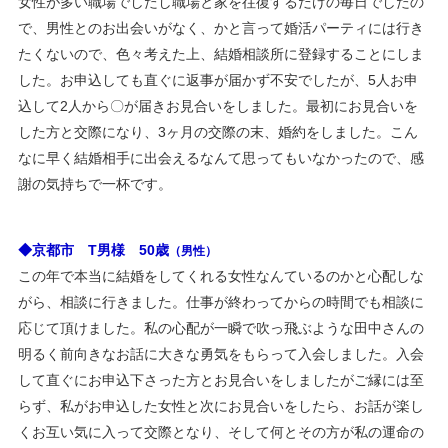
女性が多い職場でしたし職場と家を往復するだけの毎日でしたの
2020/09/18 ・ブログ更新 ＜お見合いのルールと話題＞
で、男性とのお出会いがなく、かと言って婚活パーティには行き
2020/09/07 秋の婚活応援キャンペーンを掲載しました。
たくないので、色々考えた上、結婚相談所に登録することにしま
2020/09/07 ・ブログ更新 ＜コロナ禍でも順調な交際＞
した。お申込しても直ぐに返事が届かず不安でしたが、5人お申
2020/06/15 夏の婚活応援キャンペーンを掲載しました。
込して2人から〇が届きお見合いをしました。最初にお見合いを
2020/05/29 ・ブログ更新 ＜お見合い、パーティにも影響
した方と交際になり、3ヶ月の交際の末、婚約をしました。こん
が・・＞
なに早く結婚相手に出会えるなんて思ってもいなかったので、感
2020/05/27 京都府、休業要請を「全面解除」しました。
謝の気持ちで一杯です。
6月1日午前0時よりカラオケ、ライブハウス、
ジム等も解除されます。
引き続き、手洗い、マスク着用し、三密を避
◆京都市 T男様 50歳
（男性）
けて、第二波の感染予防
この年で本当に結婚をしてくれる女性なんているのかと心配しな
に努力しましょう！
がら、相談に行きました。仕事が終わってからの時間でも相談に
2020/05/26 午前0時より、東京他3県、1道の緊急事態宣言
応じて頂けました。私の心配が一瞬で吹っ飛ぶような田中さんの
が解除されました。
明るく前向きなお話に大きな勇気をもらって入会しました。入会
これで、全ての都道府県で緊急事態宣言が解
して直ぐにお申込下さった方とお見合いをしましたがご縁には至
除となりました。
らず、私がお申込した女性と次にお見合いをしたら、お話が楽し
2020/05/23 午前0時より、京阪神は緊急事態宣言が解除され
くお互い気に入って交際となり、そして何とその方が私の運命の