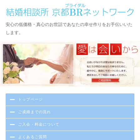
京都で結婚相談・お見合い・出会いなら京都BR（ブライダル）ネ
安心の低価格・真心のお世話であなたの幸せ作りをお手伝いいた
ットワーク結婚相談所
します。
トップページ
ご成婚までの流れ
ご入会・料金について
よくあるご質問