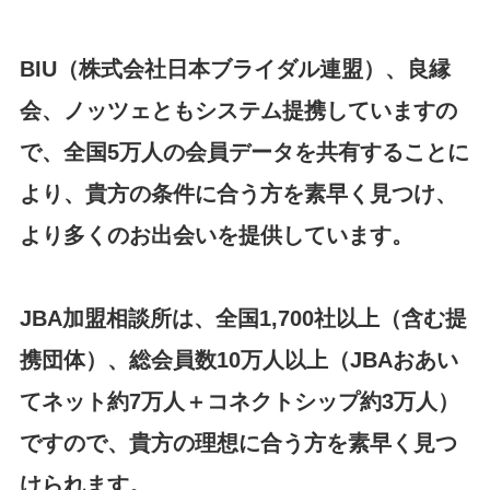
2024/05/03 ・ブログ更新 ＜結婚相談所が安心できる訳＞
2024/04/06 ・ブログ更新 ＜暖かい春～桜も満開～🌸＞
BIU（株式会社日本ブライダル連盟）、良縁
2024/03/18 ・ブログ更新 ＜春～出会いの季節💕＞
2024/03/14 「春の婚活応援・無料キャンペーン」を掲載し
会、ノッツェともシステム提携していますの
ました。
で、全国5万人の会員データを共有することに
2024/01/28 ・ブログ更新 ＜真剣交際💕＞
より、貴方の条件に合う方を素早く見つけ、
2024/01/22 ・ブログ更新 ＜【結婚相談業20年の表彰状】
＞
より多くのお出会いを提供しています。
2024/01/22 JBA本部より結婚相談業20年の表彰状を頂きま
した。
2024/01/01 ・ブログ更新 ＜素敵な1年でありますように！
JBA加盟相談所は、全国1,700社以上（含む提
>
携団体）、総会員数10万人以上（JBAおあい
2023/12/26 年末年始休暇 ＜12月29日(金) ～ 1月4日(木)＞
2023/12/09 「冬の婚活応援・無料キャンペーン」を掲載し
てネット約7万人＋コネクトシップ約3万人）
ました。
ですので、貴方の理想に合う方を素早く見つ
2023/11/08 ・ブログ更新 ＜～紅葉が綺麗～>
2023/10/23 ・ブログ更新 ＜◎～素敵な季節到来～◎>
けられます。