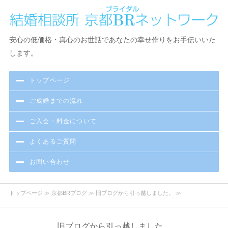
京都で結婚相談・お見合い・出会いなら京都BR（ブライダル）ネ
安心の低価格・真心のお世話であなたの幸せ作りをお手伝いいた
ットワーク結婚相談所
します。
トップページ
ご成婚までの流れ
ご入会・料金について
よくあるご質問
お問い合わせ
トップページ
≫
京都BRブログ
≫ 旧ブログから引っ越しました。 ≫
旧ブログから引っ越しました。