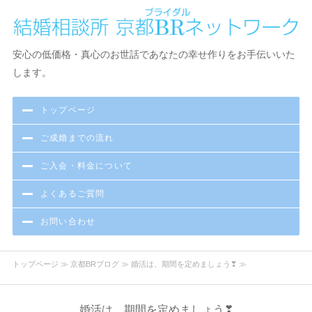
京都で結婚相談・お見合い・出会いなら京都BR（ブライダル）ネ
安心の低価格・真心のお世話であなたの幸せ作りをお手伝いいた
ットワーク結婚相談所
します。
トップページ
ご成婚までの流れ
ご入会・料金について
よくあるご質問
お問い合わせ
トップページ
≫
京都BRブログ
≫ 婚活は、期間を定めましょう❣ ≫
婚活は、期間を定めましょう❣