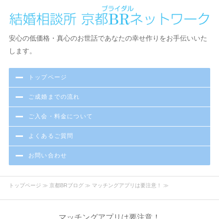
京都で結婚相談・お見合い・出会いなら京都BR（ブライダル）ネ
安心の低価格・真心のお世話であなたの幸せ作りをお手伝いいた
ットワーク結婚相談所
します。
トップページ
ご成婚までの流れ
ご入会・料金について
よくあるご質問
お問い合わせ
トップページ
≫
京都BRブログ
≫ マッチングアプリは要注意！ ≫
マッチングアプリは要注意！