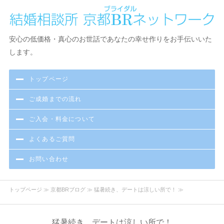
京都で結婚相談・お見合い・出会いなら京都BR（ブライダル）ネ
安心の低価格・真心のお世話であなたの幸せ作りをお手伝いいた
ットワーク結婚相談所
します。
トップページ
ご成婚までの流れ
ご入会・料金について
よくあるご質問
お問い合わせ
トップページ
≫
京都BRブログ
≫ 猛暑続き、デートは涼しい所で！ ≫
猛暑続き、デートは涼しい所で！