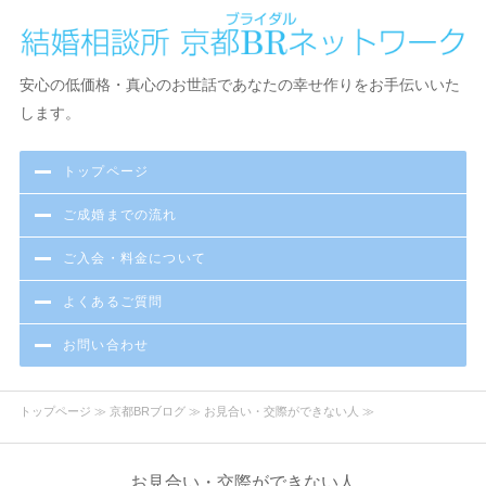
京都で結婚相談・お見合い・出会いなら京都BR（ブライダル）ネ
安心の低価格・真心のお世話であなたの幸せ作りをお手伝いいた
ットワーク結婚相談所
します。
トップページ
ご成婚までの流れ
ご入会・料金について
よくあるご質問
お問い合わせ
トップページ
≫
京都BRブログ
≫ お見合い・交際ができない人 ≫
お見合い・交際ができない人