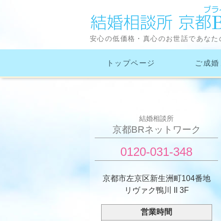
京都で結婚相談・お見
安心の低価格・真心のお世話であなた
都BR（ブライダル）
トップページ
ご成婚
談所
結婚相談所
京都BRネットワーク
0120-031-348
京都市左京区新生洲町104番地
リヴァク鴨川 II 3F
営業時間