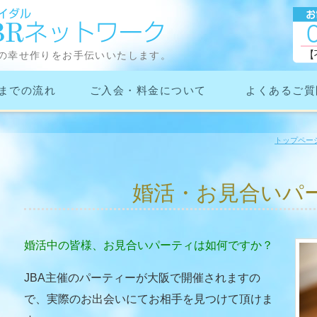
合い・出会いなら京
の幸せ作りをお手伝いいたします。
ネットワーク結婚相
までの流れ
ご入会・料金について
よくあるご質
トップペー
婚活・お見合いパ
婚活中の皆様、お見合いパーティは如何ですか？
JBA主催のパーティーが大阪で開催されますの
で、実際のお出会いにてお相手を見つけて頂けま